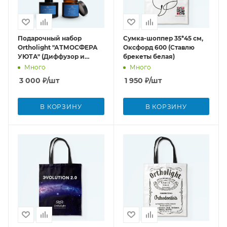
Подарочный набор
Сумка-шоппер 35*45 см,
Ortholight "АТМОСФЕРА
Оксфорд 600 (Ставлю
УЮТА" (Диффузор и
брекеты белая)
свеча)
Много
Много
3 000
₽
/шт
1 950
₽
/шт
В КОРЗИНУ
В КОРЗИНУ