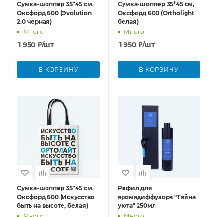
Сумка-шоппер 35*45 см,
Сумка-шоппер 35*45 см,
Оксфорд 600 (Эvolution
Оксфорд 600 (Ortholight
2.0 черная)
белая)
Много
Много
1 950
₽
/шт
1 950
₽
/шт
В КОРЗИНУ
В КОРЗИНУ
Сумка-шоппер 35*45 см,
Рефил для
Оксфорд 600 (Искусство
аромадиффузора "Тайна
быть на высоте, белая)
уюта" 250мл
Много
Много