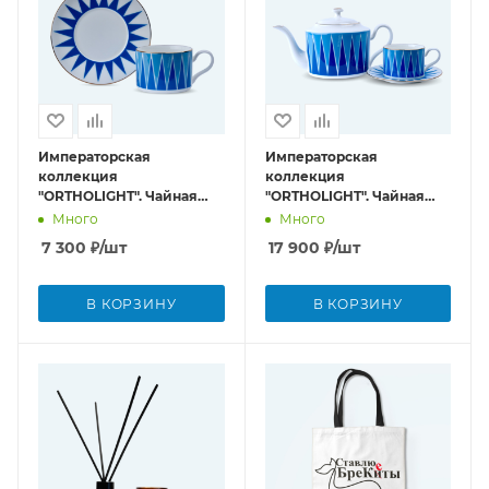
Императорская
Императорская
коллекция
коллекция
"ORTHOLIGHT". Чайная
"ORTHOLIGHT". Чайная
традиция (Чашка/
лазурь (Чайник/чашка/
Много
Много
блюдце)
блюдце)
7 300
₽
/шт
17 900
₽
/шт
В КОРЗИНУ
В КОРЗИНУ