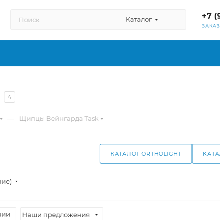
+7 (
Каталог
ЗАКА
4
—
Щипцы Вейнгарда Task
КАТАЛОГ ORTHOLIGHT
КАТА
ние)
чии
Наши предложения