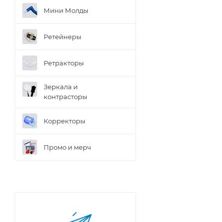
Мини Молды
Ретейнеры
Ретракторы
Зеркала и
контраcторы
Корректоры
Промо и мерч