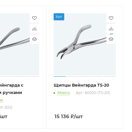
Хит
йнгарда с
Щипцы Вейнгарда TS-20
 ручками
Много
Арт.: 60020-(TS-20)
но
(P-300)
/шт
15 136
₽
/шт