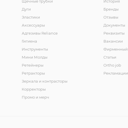
Щечные трубки
История
Дуги
Бренды
Эластики
Отзывы
Аксессуары
Документы
Адгезивы Reliance
Реквизиты
Гигиена
Вакансии
Инструменты
Фирменный 
Мини Молды
Статьи
Ретейнеры
Ortho job
Ретракторы
Рекламации
Зеркала и контраcторы
Корректоры
Промо и мерч