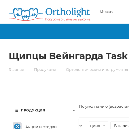
Москва
Щипцы Вейнгарда Task
—
—
Главная
Продукция
Ортодонтические инструменты
По умолчанию (возраста
ПРОДУКЦИЯ
В нали
Цена
Акции и скидки