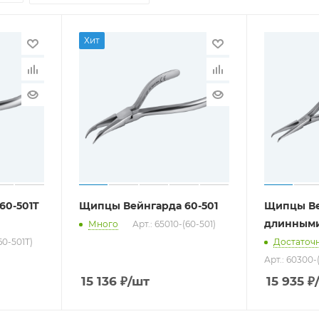
Хит
60-501T
Щипцы Вейнгарда 60-501
Щипцы Ве
длинными
Много
Арт.: 65010-(60-501)
(60-501T)
Достаточ
Арт.: 60300-
15 136
₽
/шт
15 935
₽