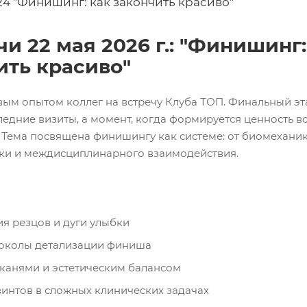
24 "Финишинг: как закончить красиво"
чи 22 мая 2026 г.: "Финишинг:
ить красиво"
вым опытом коллег на встречу Клуба ТОП. Финальный эт
ледние визиты, а момент, когда формируется ценность в
 Тема посвящена финишингу как системе: от биомеханик
ики и междисциплинарного взаимодействия.
я резцов и дуги улыбки
околы детализации финиша
тканями и эстетическим балансом
интов в сложных клинических задачах