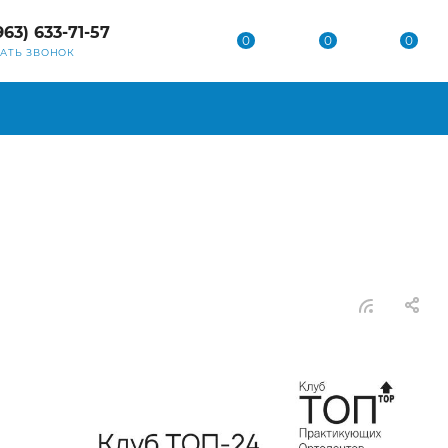
963) 633-71-57
0
0
0
ЗАТЬ ЗВОНОК