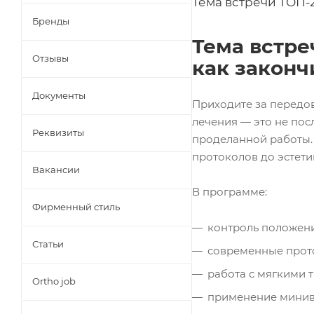
Тема встречи ТОП-
Бренды
Тема встре
Отзывы
как законч
Документы
Приходите за передо
лечения — это не пос
Реквизиты
проделанной работы.
протоколов до эстет
Вакансии
В программе:
Фирменный стиль
контроль положени
Статьи
современные прот
работа с мягкими 
Ortho job
применение минив