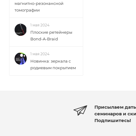
магнитно-резонансной
томографии
1 мая 2024
Плоские ретейнеры
Bond-A-Braid
1 мая 2024
Новинка: зеркала с
родиевым покрытием
Присылаем дат
семинаров и ск
Подпишитесь!