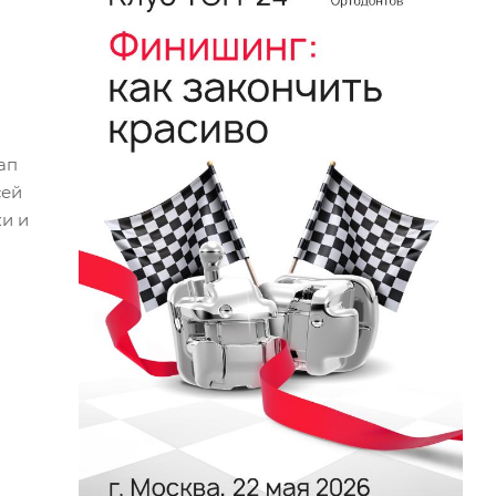
ап
сей
и и