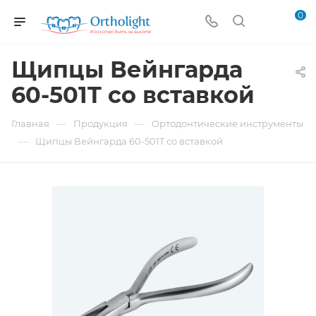
0
Щипцы Вейнгарда
60-501T со вставкой
—
—
Главная
Продукция
Ортодонтические инструменты
—
Щипцы Вейнгарда 60-501T со вставкой