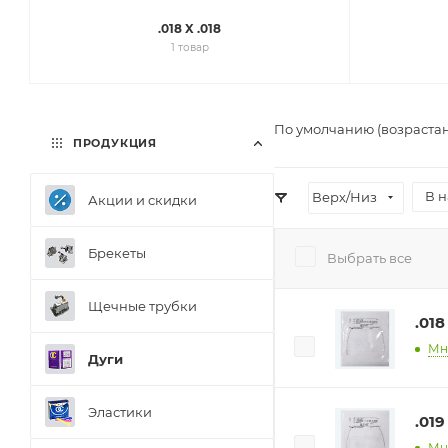
.018 X .018
1 товар
По умолчанию (возраста
ПРОДУКЦИЯ
В 
Верх/Низ
Акции и скидки
Брекеты
Выбрать все
Щечные трубки
.018
Мн
Дуги
Эластики
.019
Мн