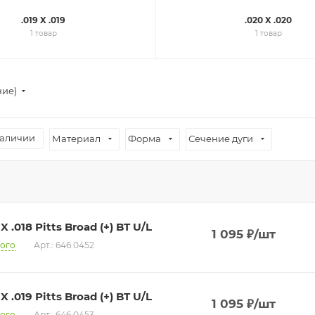
.019 X .019
.020 X .020
1 товар
1 товар
ние)
наличии
Материал
Форма
Сечение дуги
 X .018 Pitts Broad (+) BT U/L
1 095
₽
/шт
ого
Арт.: 646.0452
 X .019 Pitts Broad (+) BT U/L
1 095
₽
/шт
ого
Арт.: 646.0453