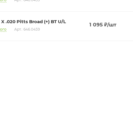
 X .020 Pitts Broad (+) BT U/L
1 095
₽
/шт
ого
Арт.: 646.0459