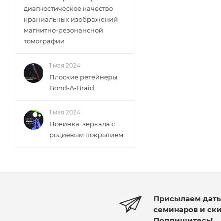
диагностическое качество
краниальных изображений
магнитно-резонансной
томографии
1 мая 2024
Плоские ретейнеры
Bond-A-Braid
1 мая 2024
Новинка: зеркала с
родиевым покрытием
Присылаем дат
семинаров и ск
Подпишитесь!