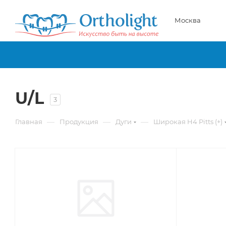
Москва
U/L
3
—
—
—
Главная
Продукция
Дуги
Широкая H4 Pitts (+)