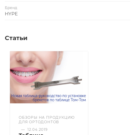
◦ Микромеханическое сцепление с адгезивом
Бренд
Для легкого приклеивания и отклеивания. Не
HYPE
трескаются и не ломаются при переклеивании
Статьи
ОБЗОРЫ НА ПРОДУКЦИЮ
ДЛЯ ОРТОДОНТОВ
—
12.04.2019