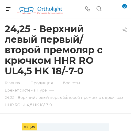
0
24,25 - Верхний
левый первый/
второй премоляр с
крючком HHR RO
UL4,5 HK 18/-7-0
—
—
—
Главная
Продукция
Брекеты
—
Брекет система Hype
24,25 - Верхний левый первый/второй премоляр с крючком
HHR RO UL4,5 HK 18/-7-0
Акция