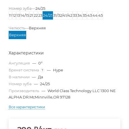
Номер зуба
—
24/25
11
12
13
14/15
21
22
23
24/25
31/32/41/42
33
34
35
43
44
45
Челюсть
—
Верхняя
Верхняя
Характеристики
Ангуляция
—
0°
Брекет система
—
Hype
?
В наличии
—
Да
Номер зуба
—
24/25
Производитель
—
World Class Technology LLC 1300 NE
ALPHA DR.McMinnville,OR 97128
Все характеристики