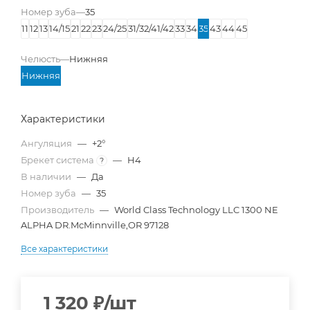
Номер зуба
—
35
11
12
13
14/15
21
22
23
24/25
31/32/41/42
33
34
35
43
44
45
Челюсть
—
Нижняя
Нижняя
Характеристики
Ангуляция
—
+2°
Брекет система
—
H4
?
В наличии
—
Да
Номер зуба
—
35
Производитель
—
World Class Technology LLC 1300 NE
ALPHA DR.McMinnville,OR 97128
Все характеристики
1 320
₽
/шт