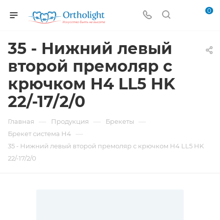
0
35 - Нижний левый
второй премоляр с
крючком H4 LL5 HK
22/-17/2/0
—
—
—
Главная
Продукция
Брекеты
—
Брекет система H4
35 - Нижний левый второй премоляр с крючком H4 LL5 HK
22/-17/2/0