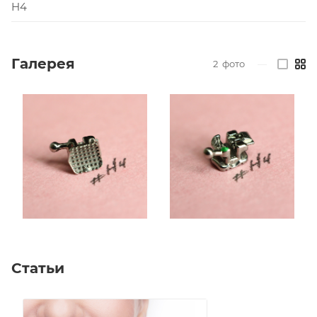
H4
◦ Большое подкрыльное пространство
Идеально для установки эластических цепочек,
лигатур и ранних эластиков.
Галерея
2
фото
—
◦ Основание брекета Base Lock Plus™
Высокоточное литье единым изделием брекета и
его основания обеспечивает оптимальное
расположение брекета по анатомии зуба и силу
фиксации.
◦ Специальные бортики
Обеспечивают выход излишков адгезива только с 2-
х сторон.
Статьи