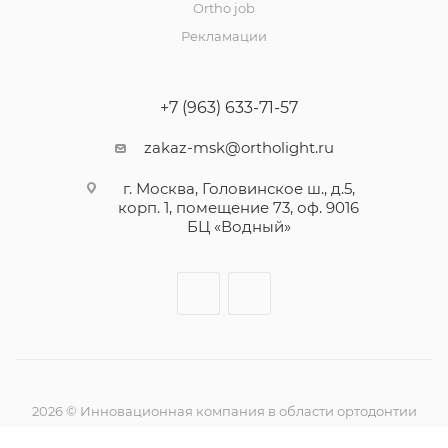
Ortho job
Рекламации
+7 (963) 633-71-57
zakaz-msk@ortholight.ru
г. Москва, Головинское ш., д.5,
корп. 1, помещение 73, оф. 9016
БЦ «Водный»
2026 © Инновационная компания в области ортодонтии
Ортолайт