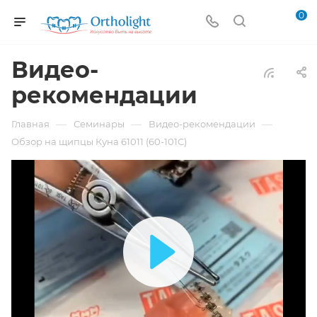
0
Видео-
рекомендации
—
—
—
Главная
Семинары
Видео-рекомендации
Обзор на щипцы Куна 61011 (60-101C)
Play
Video