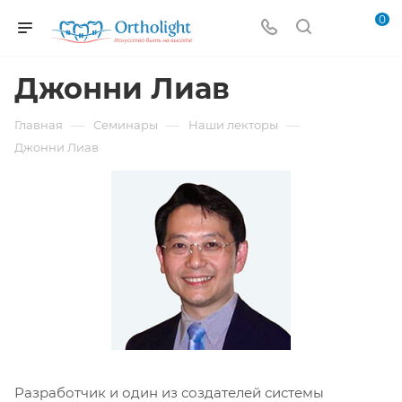
0
Джонни Лиав
—
—
—
Главная
Семинары
Наши лекторы
Джонни Лиав
Разработчик и один из создателей системы