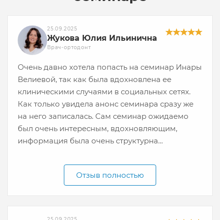
25.09.2025
Жукова Юлия Ильинична
Врач-ортодонт
Очень давно хотела попасть на семинар Инары
Велиевой, так как была вдохновлена ее
клиническими случаями в социальных сетях.
Как только увидела анонс семинара сразу же
на него записалась. Сам семинар ожидаемо
был очень интересным, вдохновляющим,
информация была очень структурна
преподнесена. Мы отдельно разбирали
дистальный прикус, отдельно мезиальный, так
Отзыв полностью
же коснулись и комбинированного лечения,
хирургического расширения – все достаточно
актуальные вопросы, которые интересны
любому практикующему ортодонту. Вся
25.09.2025