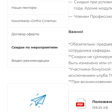
Скидки при услови
Наши лекторы
года. Кроме модуль
Членам Профессио
Кинотеатр «Ortho Cinema»
Важно!
Договор оферты
*Обязательно предъяв
Скидки по мероприятиям
сотрудника кафедры.
**Скидки не суммиру
Видео-рекомендации
быть изменено или о
*Участники бонусной 
исключением клуба Т
**При возникновении
Положени
139.25 КБ