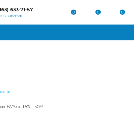
963) 633-71-57
0
0
0
ЗАТЬ ЗВОНОК
ниже:
их ВУЗов РФ - 50%