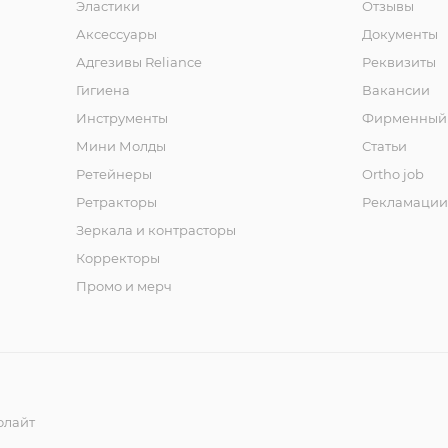
Эластики
Отзывы
Аксессуары
Документы
Адгезивы Reliance
Реквизиты
Гигиена
Вакансии
Инструменты
Фирменный 
Мини Молды
Статьи
Ретейнеры
Ortho job
Ретракторы
Рекламации
Зеркала и контраcторы
Корректоры
Промо и мерч
олайт