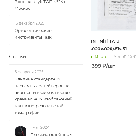
Встреча Клуб ТОП №24 в
Москве
15 декабря 2025
Ортодонтические
инструменты Task
INT NiTi TA U
.020x.020/.51x.51
Статьи
Много
Арт.: 61.40.
399
₽
/шт
6 февраля 2025
Влияние стандартных
несъемных ретейнеров на
диагностическое качество
краниальных изображений
магнитно-резонансной
томографии
1 мая 2024
Плоские ретейнеры