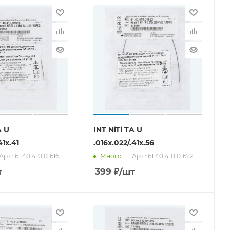
A U
INT NiTi TA U
41x.41
.016x.022/.41x.56
Арт.: 61.40.410.01616
Много
Арт.: 61.40.410.01622
т
399
₽
/шт