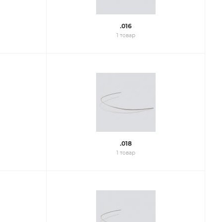
.016
1 товар
.018
1 товар