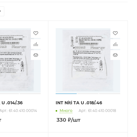
 U .014/.36
INT Niti TA U .018/.46
Арт.: 61.40.410.00014
Много
Арт.: 61.40.410.00018
т
330
₽
/шт