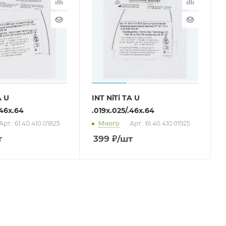
A U
INT NiTi TA U
.46x.64
.019x.025/.46x.64
Арт.: 61.40.410.01825
Много
Арт.: 61.40.410.01925
т
399
₽
/шт