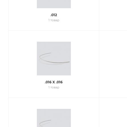
.012
1 товар
.016 X .016
1 товар