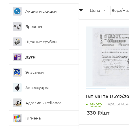
Цена
Верх/Ни
Акции и скидки
Брекеты
Щечные трубки
Дуги
Эластики
Аксессуары
INT Niti TA U .012/.3
Адгезивы Reliance
Много
Арт.: 61.40.
330
₽
/шт
Гигиена