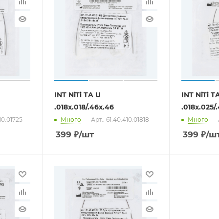
INT NiTi TA U
INT NiTi T
.018x.018/.46x.46
.018x.025/
410.01725
Много
Арт.: 61.40.410.01818
Много
399
₽
/шт
399
₽
/ш