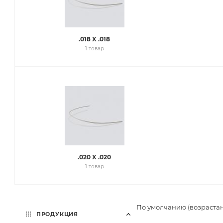
.018 X .018
1 товар
.020 X .020
1 товар
По умолчанию (возраста
ПРОДУКЦИЯ