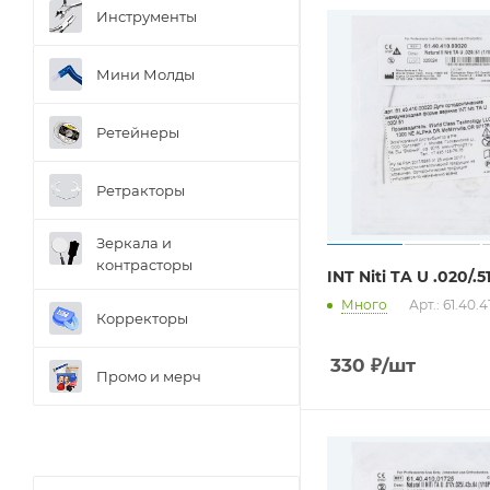
Инструменты
Мини Молды
Ретейнеры
Ретракторы
Зеркала и
контраcторы
INT Niti TA U .020/.5
Много
Арт.: 61.40.
Корректоры
330
₽
/шт
Промо и мерч