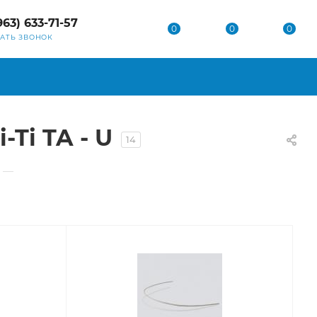
963) 633-71-57
0
0
0
ЗАТЬ ЗВОНОК
Ti TA - U
14
—