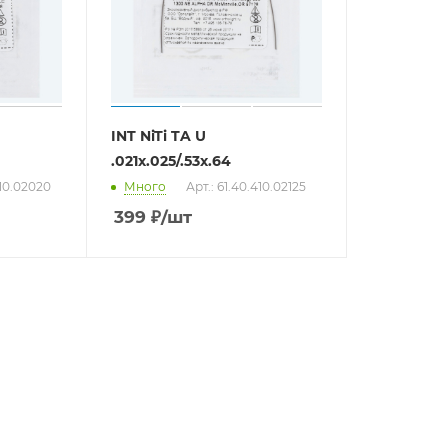
INT NiTi TA U
.021x.025/.53x.64
410.02020
Много
Арт.: 61.40.410.02125
399
₽
/шт