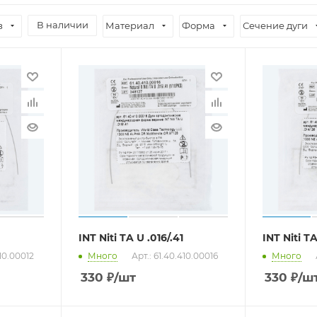
В наличии
з
Материал
Форма
Сечение дуги
0
INT Niti TA U .016/.41
INT Niti TA
410.00012
Много
Арт.: 61.40.410.00016
Много
330
₽
/шт
330
₽
/ш