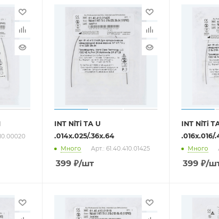
1
INT NiTi TA U
INT NiTi T
.014x.025/.36x.64
.016x.016/.
410.00020
Много
Арт.: 61.40.410.01425
Много
399
₽
/шт
399
₽
/ш