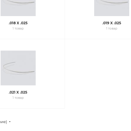
.018 X .025
.019 X .025
1 товар
1 товар
.021 X .025
1 товар
ние)