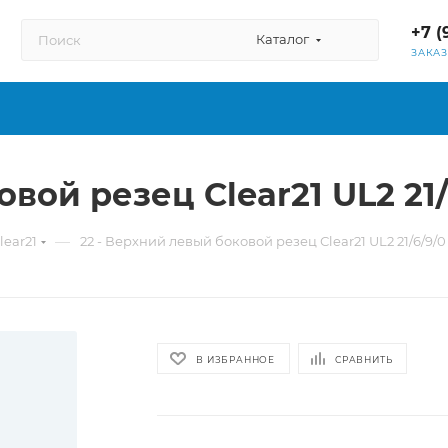
+7 (
Каталог
ЗАКА
вой резец Сlear21 UL2 21/
—
lear21
22 - Верхний левый боковой резец Сlear21 UL2 21/6/9/0
В ИЗБРАННОЕ
СРАВНИТЬ