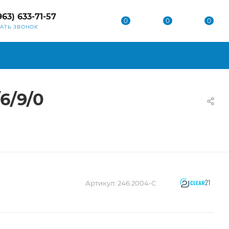
963) 633-71-57
0
0
0
ЗАТЬ ЗВОНОК
6/9/0
Артикул:
246.2004-С