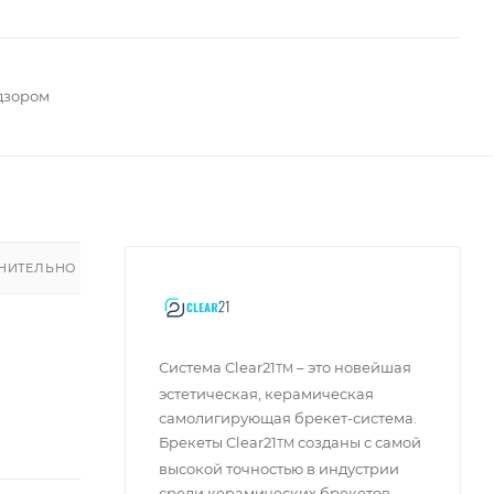
дзором
НИТЕЛЬНО
Система Clear21
– это новейшая
TM
эстетическая, керамическая
самолигирующая брекет-система.
Брекеты Clear21
созданы с самой
TM
высокой точностью в индустрии
среди керамических брекетов.