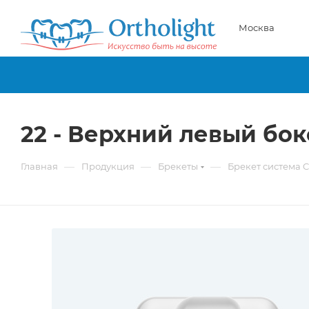
Москва
22 - Верхний левый боко
—
—
—
Главная
Продукция
Брекеты
Брекет система C