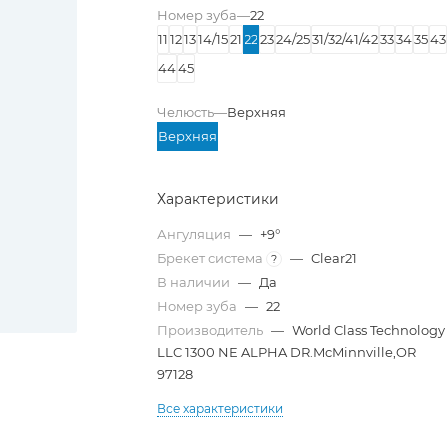
Номер зуба
—
22
11
12
13
14/15
21
22
23
24/25
31/32/41/42
33
34
35
43
44
45
Челюсть
—
Верхняя
Верхняя
Характеристики
Ангуляция
—
+9°
Брекет система
—
Clear21
?
В наличии
—
Да
Номер зуба
—
22
Производитель
—
World Class Technology
LLC 1300 NE ALPHA DR.McMinnville,OR
97128
Все характеристики