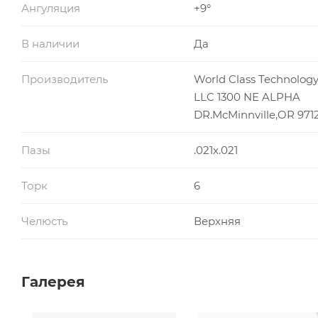
Ангуляция
+9°
В наличии
Да
Производитель
World Class Technolog
LLC 1300 NE ALPHA
DR.McMinnville,OR 971
Пазы
.021x.021
Торк
6
Челюсть
Верхняя
Галерея