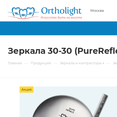
Москва
Зеркала 30-30 (PureRefl
—
—
—
Главная
Продукция
Зеркала и контраcторы
Зе
Акция