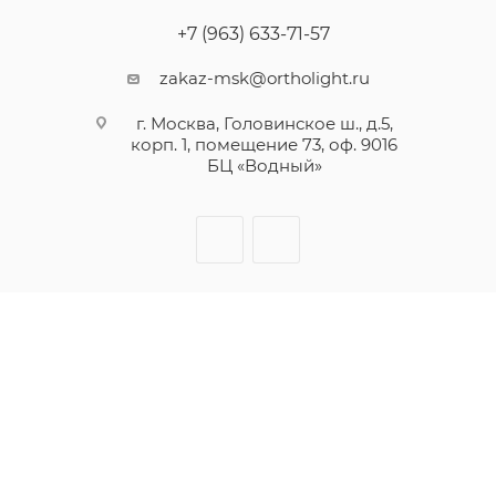
+7 (963) 633-71-57
zakaz-msk@ortholight.ru
г. Москва, Головинское ш., д.5,
корп. 1, помещение 73, оф. 9016
БЦ «Водный»
2026 © Инновационная компания в области ортодонтии
Ортолайт