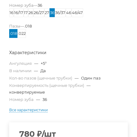
Номер зуба
—
36
16
16/17
17
26
26/27
27
36
36/37
46
46/47
Пазы
—
.018
.018
.022
Характеристики
Ангуляция
—
+5°
В наличии
—
Да
Кол-во пазов (щечные трубки)
—
Один паз
Конвертируемость (щечные трубки)
—
конвертируемые
Номер зуба
—
36
Все характеристики
780
₽
/шт