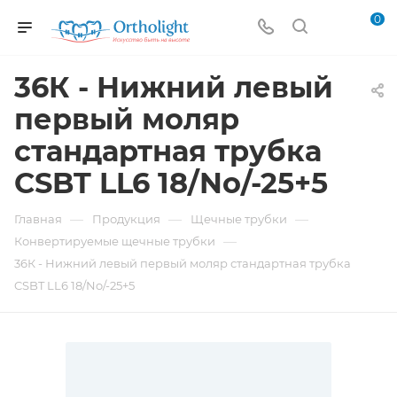
0
36К - Нижний левый
первый моляр
стандартная трубка
CSBT LL6 18/No/-25+5
—
—
—
Главная
Продукция
Щечные трубки
—
Конвертируемые щечные трубки
36К - Нижний левый первый моляр стандартная трубка
CSBT LL6 18/No/-25+5