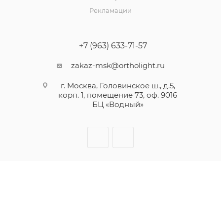
Рекламации
+7 (963) 633-71-57
zakaz-msk@ortholight.ru
г. Москва, Головинское ш., д.5,
корп. 1, помещение 73, оф. 9016
БЦ «Водный»
2026 © Инновационная компания в области ортодонтии
Ортолайт