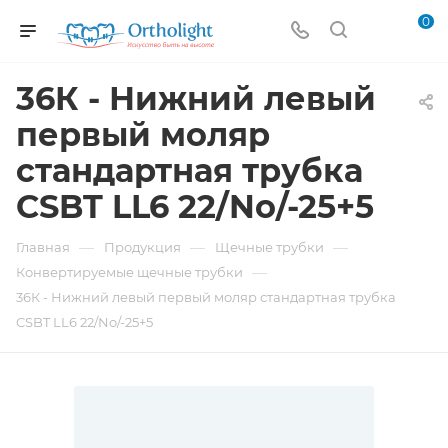
0
36К - Нижний левый
первый моляр
стандартная трубка
CSBT LL6 22/No/-25+5
—
—
—
Главная
Продукция
Щечные трубки
—
Конвертируемые щечные трубки
36К - Нижний левый первый моляр стандартная трубка
CSBT LL6 22/No/-25+5