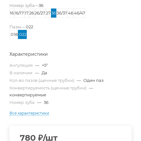
Номер зуба
—
36
16
16/17
17
26
26/27
27
36
36/37
46
46/47
Пазы
—
.022
.018
.022
Характеристики
Ангуляция
—
+5°
В наличии
—
Да
Кол-во пазов (щечные трубки)
—
Один паз
Конвертируемость (щечные трубки)
—
конвертируемые
Номер зуба
—
36
Все характеристики
780
₽
/шт