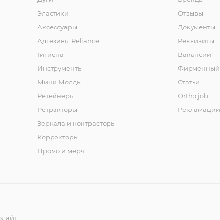
Эластики
Отзывы
Аксессуары
Документы
Адгезивы Reliance
Реквизиты
Гигиена
Вакансии
Инструменты
Фирменный 
Мини Молды
Статьи
Ретейнеры
Ortho job
Ретракторы
Рекламации
Зеркала и контраcторы
Корректоры
Промо и мерч
олайт