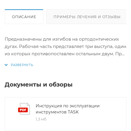
ОПИСАНИЕ
ПРИМЕРЫ ЛЕЧЕНИЯ И ОТЗЫВЫ
Предназначены для изгибов на ортодонтических
дугах. Рабочая часть представляет три выступа, один
из которых противопоставлен остальным двум. При
сжатии щипцов одна щечка (выступ) входит в
промежуток между противоположными двумя. Для
изгибов на дугах диаметром до .028". Удобные
ручки щипцов имеют стандартные формы, что
Документы и обзоры
позволяет снизить нагрузку на руку и упрощает
работу врача.
Инструкция по эксплуатации
инструментов TASK
1,3 мб