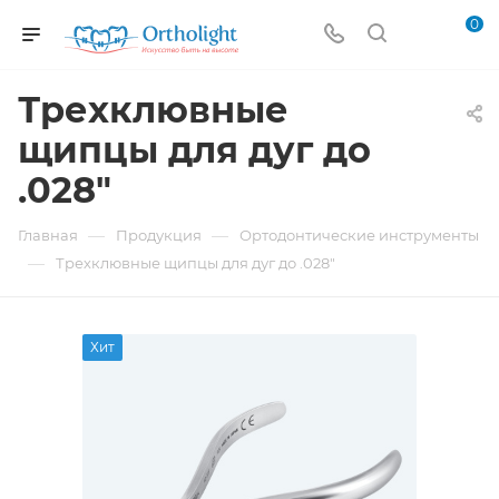
0
Трехклювные
щипцы для дуг до
.028"
—
—
Главная
Продукция
Ортодонтические инструменты
—
Трехклювные щипцы для дуг до .028"
Хит