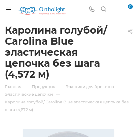
0
Каролина голубой/
Carolina Blue
эластическая
цепочка без шага
(4,572 м)
—
—
—
Главная
Продукция
Эластики для брекетов
—
Эластические цепочки
Каролина голубой/ Carolina Blue эластическая цепочка без
шага (4,572 м)