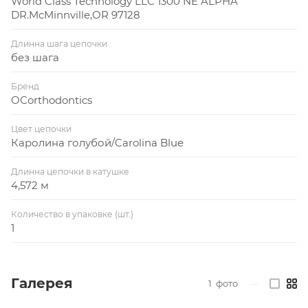
Производитель: США
World Class Technology LLC 1300 NE ALPHA
DR.McMinnville,OR 97128
Длинна шага цепочки
без шага
Бренд
OCorthodontics
Цвет цепочки
Каролина голубой/Carolina Blue
Длинна цепочки в катушке
4,572 м
Количество в упаковке (шт.)
1
Галерея
1
фото
—