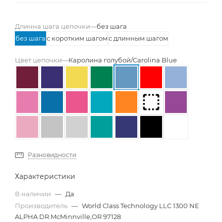
Длинна шага цепочки
—
без шага
без шага
с коротким шагом
с длинным шагом
Цвет цепочки
—
Каролина голубой/Carolina Blue
Разновидности
Характеристики
В наличии
—
Да
Производитель
—
World Class Technology LLC 1300 NE
ALPHA DR.McMinnville,OR 97128