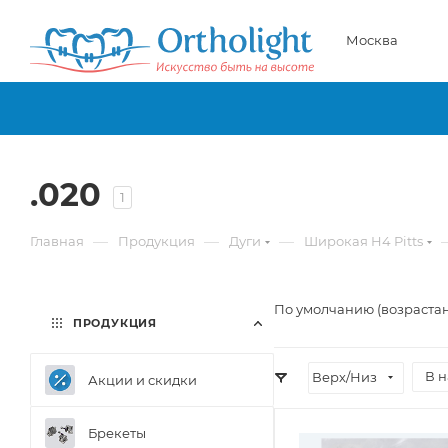
Москва
.020
1
—
—
—
Главная
Продукция
Дуги
Широкая H4 Pitts
По умолчанию (возраста
ПРОДУКЦИЯ
В 
Верх/Низ
Акции и скидки
Брекеты