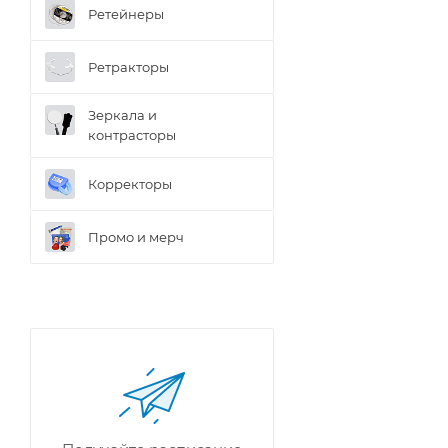
Ретейнеры
Ретракторы
Зеркала и
контраcторы
Корректоры
Промо и мерч