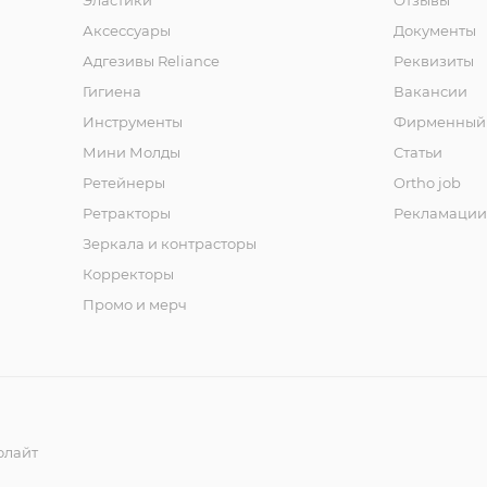
Эластики
Отзывы
Аксессуары
Документы
Адгезивы Reliance
Реквизиты
Гигиена
Вакансии
Инструменты
Фирменный 
Мини Молды
Статьи
Ретейнеры
Ortho job
Ретракторы
Рекламации
Зеркала и контраcторы
Корректоры
Промо и мерч
олайт