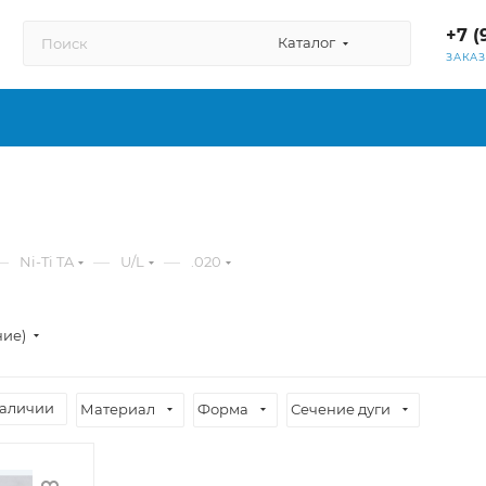
+7 (
Каталог
ЗАКА
—
—
—
Ni-Ti TA
U/L
.020
ние)
наличии
Материал
Форма
Сечение дуги