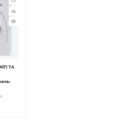
NiTi TA
кель-
10