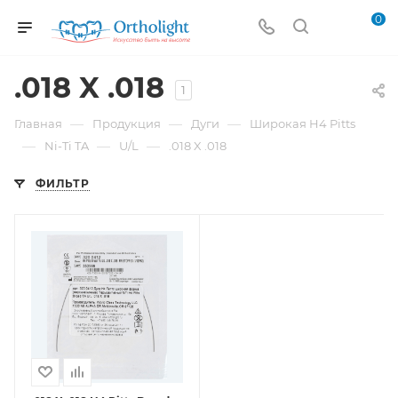
0
.018 X .018
1
—
—
—
Главная
Продукция
Дуги
Широкая H4 Pitts
—
—
—
Ni-Ti TA
U/L
.018 X .018
ФИЛЬТР