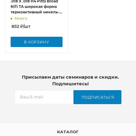
.018 X .018 H4 Pitts Broad
NiTi TA широкая форма
термоактивный никель-
титан
Много
852
₽
/шт
В КОРЗИНУ
Присылаем даты семинаров и скидки.
Подпишитесь!
ПОДПИСАТЬСЯ
КАТАЛОГ