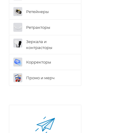
Ретейнеры
Ретракторы
Зеркала и
контраcторы
Корректоры
Промо и мерч