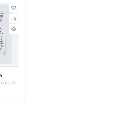
64
480.02125