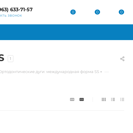
963) 633-71-57
0
0
0
ЗАТЬ ЗВОНОК
S
1
—
Ортодонтические дуги: международная форма SS