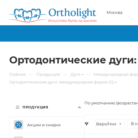
Москва
Ортодонтические дуги
—
—
—
Главная
Продукция
Дуги
Международная фо
Ортодонтические дуги: международная форма SS
По умолчанию (возраста
ПРОДУКЦИЯ
В 
Верх/Низ
Акции и скидки