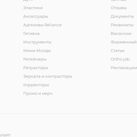
Эластики
Отзывы
Аксессуары
Документы
Адгезивы Reliance
Реквизиты
Гигиена
Вакансии
Инструменты
Фирменный 
Мини Молды
Статьи
Ретейнеры
Ortho job
Ретракторы
Рекламации
Зеркала и контраcторы
Корректоры
Промо и мерч
олайт