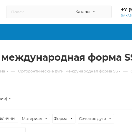
+7 (
Каталог
ЗАКА
: международная форма S
—
—
рма
Ортодонтические дуги: международная форма SS
ние)
наличии
Материал
Форма
Сечение дуги