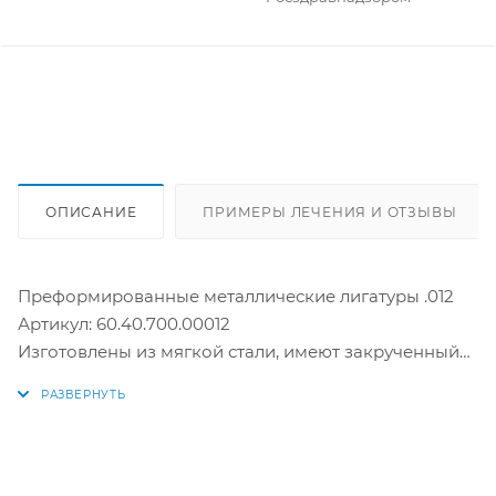
ОПИСАНИЕ
ПРИМЕРЫ ЛЕЧЕНИЯ И ОТЗЫВЫ
Преформированные металлические лигатуры .012
Артикул: 60.40.700.00012
Изготовлены из мягкой стали, имеют закрученный
кончик и прекрасно подходят для быстрого
лигирования. Длинные лигатуры выпускаются в
упаковках по 1000 штук. Короткие лигатуры в
упаковках по 500 шт. Лигатуры с покрытием под
цвет зуба выпускаются как длинные, так и короткие