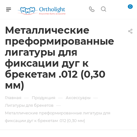
0
Металлические
преформированные
лигатуры для
фиксации дуг к
брекетам .012 (0,30
мм)
—
—
—
Главная
Продукция
Аксессуары
—
Лигатуры для брекетов
Металлические преформированные лигатуры для
фиксации дуг к брекетам .012 (0,30 мм)