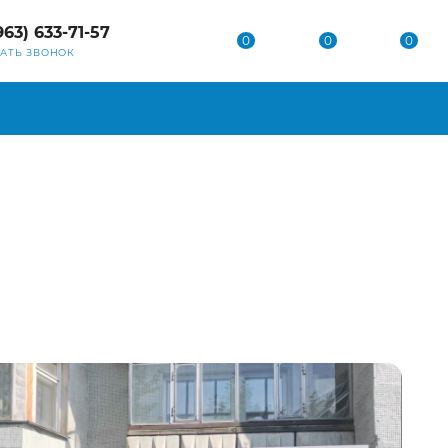
963) 633-71-57
0
0
0
ЗАТЬ ЗВОНОК