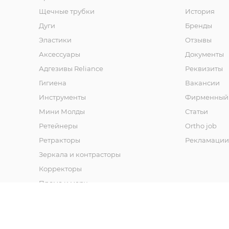
Щечные трубки
История
Дуги
Бренды
Эластики
Отзывы
Аксессуары
Документы
Адгезивы Reliance
Реквизиты
Гигиена
Вакансии
Инструменты
Фирменный 
Мини Молды
Статьи
Ретейнеры
Ortho job
Ретракторы
Рекламации
Зеркала и контраcторы
Корректоры
Промо и мерч