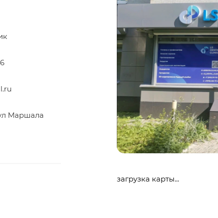
ик
86
.ru
 ул Маршала
загрузка карты...