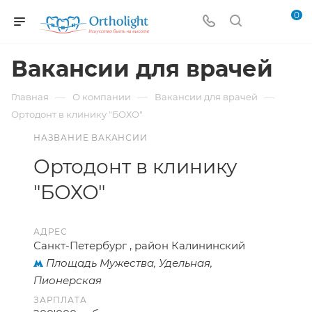
0
Вакансии для врачей
—
—
—
Главная
О компании
Вакансии для врачей
Ортодонт в клинику "БОХО"
НАЗВАНИЕ ВАКАНСИИ
Ортодонт в клинику
"БОХО"
АДРЕС
Санкт-Петербург , район Калининский
Площадь Мужества, Удельная,
Пионерская
ЗАРПЛАТА