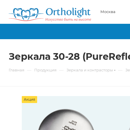
Москва
Зеркала 30-28 (PureRefl
—
—
—
Главная
Продукция
Зеркала и контраcторы
Зе
Акция