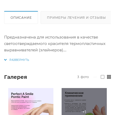
ОПИСАНИЕ
ПРИМЕРЫ ЛЕЧЕНИЯ И ОТЗЫВЫ
Предназначена для использования в качестве
светоотверждаемого красителя термопластичных
выравнивателей (элайнеров).
Описание:
Краситель для элайнеров Perfect A Smile.
Немедленный камуфляж и заполнение
Галерея
3
фото
—
промежутков при дистализации и раскрытии
пространств при лечении на элайнерах. Быстрое и
экономное эстетическое решение.
• Светоотверждаемая паста в 10 оттенках
• Легко наносится микробрашем для заполнения