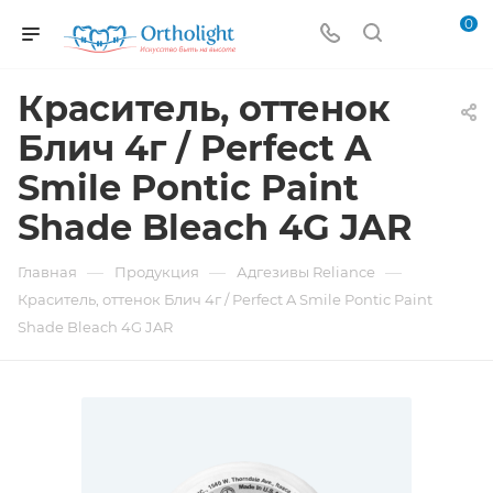
0
Краситель, оттенок
Блич 4г / Perfect A
Smile Pontic Paint
Shade Bleach 4G JAR
—
—
—
Главная
Продукция
Адгезивы Reliance
Краситель, оттенок Блич 4г / Perfect A Smile Pontic Paint
Shade Bleach 4G JAR