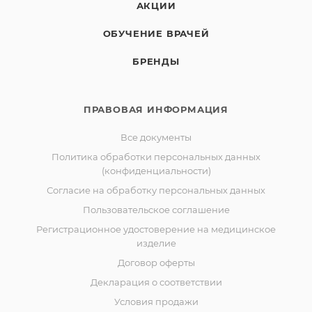
АКЦИИ
• Временные реставрации при травмах или
врожденных пороках развития зубов (шиповидные
ОБУЧЕНИЕ ВРАЧЕЙ
резцы), при имплантации и костной пластике, при
БРЕНДЫ
удержании места, эстетической рестврации
единичных
зубов и множественных эстетических дефектов, при
ПРАВОВАЯ ИНФОРМАЦИЯ
помощи окраски элайнеров
Все документы
Политика обработки персональных данных
(конфиденциальности)
Согласие на обработку персональных данных
Пользовательское соглашение
Регистрационное удостоверение на медицинское
изделие
Договор оферты
Декларация о соответствии
Условия продажи