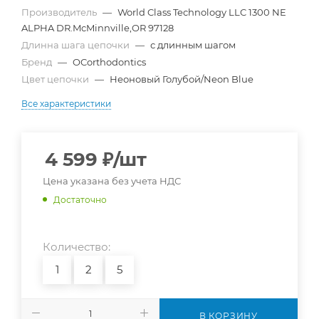
Производитель
—
World Class Technology LLC 1300 NE
ALPHA DR.McMinnville,OR 97128
Длинна шага цепочки
—
с длинным шагом
Бренд
—
OCorthodontics
Цвет цепочки
—
Неоновый Голубой/Neon Blue
Все характеристики
4 599
₽
/шт
Цена указана без учета НДС
Достаточно
Количество:
1
2
5
В КОРЗИНУ