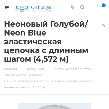
0
Неоновый Голубой/
Neon Blue
эластическая
цепочка с длинным
шагом (4,572 м)
—
—
—
Главная
Продукция
Эластики для брекетов
—
Эластические цепочки
Неоновый Голубой/ Neon Blue эластическая цепочка с
длинным шагом (4,572 м)