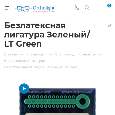
0
Безлатексная
лигатура Зеленый/
LT Green
—
—
—
Главная
Продукция
Эластики для брекетов
—
Безлатексные лигатуры
Безлатексная лигатура Зеленый/ LT Green