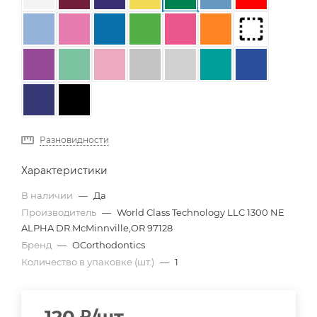
Разновидности
Характеристики
В наличии
—
Да
Производитель
—
World Class Technology LLC 1300 NE
ALPHA DR.McMinnville,OR 97128
Бренд
—
OCorthodontics
Количество в упаковке (шт.)
—
1