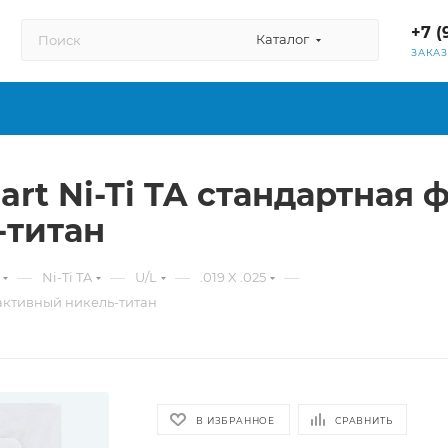
+7 (
Каталог
ЗАКА
ndart Ni-Ti TA стандартная
-титан
—
—
—
—
Ni-Ti TA
U/L
.019 X .025
моактивный никель-титан
В ИЗБРАННОЕ
СРАВНИТЬ