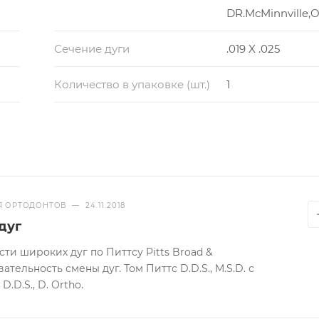
DR.McMinnville,
Сечение дуги
.019 X .025
Количество в упаковке (шт.)
1
Я ОРТОДОНТОВ
—
24.11.2018
дуг
ти широких дуг по Питтсу Pitts Broad &
тельность смены дуг. Том Питтс D.D.S., M.S.D. с
D.D.S., D. Ortho.