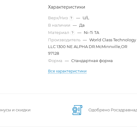
Характеристики
Верх/Низ
—
U/L
?
В наличии
—
Да
Материал
—
Ni-Ti TA
?
Производитель
—
World Class Technology
LLC 1300 NE ALPHA DR.McMinnville,OR
97128
Форма
—
Стандартная форма
Все характеристики
онусы и скидки
Одобрено Росздравна