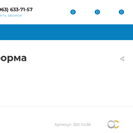
963) 633-71-57
0
0
0
ЗАТЬ ЗВОНОК
 форма
Артикул:
320.0438