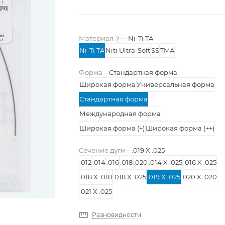
Материал
—
Ni-Ti TA
?
Ni-Ti TA
Niti Ultra-Soft
SS
TMA
Сплав дуги
Форма
—
Стандартная форма
Широкая форма
Универсальная форма
Стандартная форма
Международная форма
Широкая форма (+)
Широкая форма (++)
Сечение дуги
—
.019 X .025
.012
.014
.016
.018
.020
.014 X .025
.016 X .025
.018 X .018
.018 X .025
.019 X .025
.020 X .020
.021 X .025
Разновидности