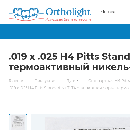
Москва
.019 x .025 H4 Pitts Sta
термоактивный никель
—
—
—
Главная
Продукция
Дуги
Стандартная H4 Pitts
.019 x .025 H4 Pitts Standart Ni-Ti TA стандартная форма тер