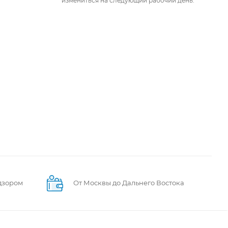
измениться на следующий рабочий день.
дзором
От Москвы до Дальнего Востока