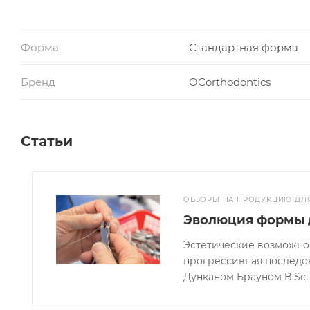
Форма
Стандартная форма
Бренд
OCorthodontics
Статьи
ОБЗОРЫ НА ПРОДУКЦИЮ ДЛ
Эволюция формы 
Эстетические возможнос
прогрессивная последова
Дунканом Брауном B.Sc., 