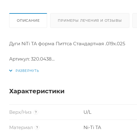
ОПИСАНИЕ
ПРИМЕРЫ ЛЕЧЕНИЯ И ОТЗЫВЫ
Дуги NiTi TA форма Питтса Стандартная .019x.025
Артикул: 320.0438
Размер: .019x.025
Производитель: США
Характеристики
Верх/Низ
U/L
?
Материал
Ni-Ti TA
?