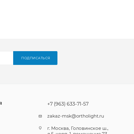
ПОДПИСАТЬСЯ
Я
+7 (963) 633-71-57
zakaz-msk@ortholight.ru
г. Москва, Головинское ш.,
д.5, корп. 1, помещение 73,