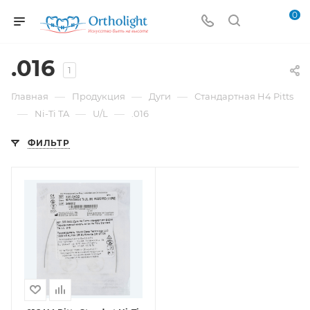
0
.016
1
—
—
—
Главная
Продукция
Дуги
Стандартная H4 Pitts
—
—
—
Ni-Ti TA
U/L
.016
ФИЛЬТР