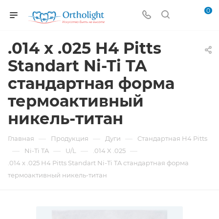
0
.014 x .025 H4 Pitts
Standart Ni-Ti TA
стандартная форма
термоактивный
никель-титан
—
—
—
Главная
Продукция
Дуги
Стандартная H4 Pitts
—
—
—
—
Ni-Ti TA
U/L
.014 X .025
.014 x .025 H4 Pitts Standart Ni-Ti TA стандартная форма
термоактивный никель-титан