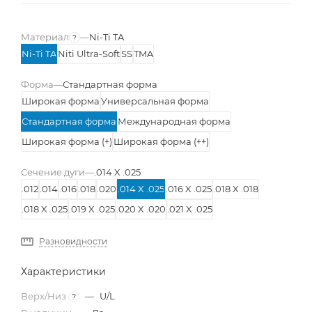
Материал
—
Ni-Ti TA
?
Ni-Ti TA
Niti Ultra-Soft
SS
TMA
Сплав дуги
Форма
—
Стандартная форма
Широкая форма
Универсальная форма
Стандартная форма
Международная форма
Широкая форма (+)
Широкая форма (++)
Сечение дуги
—
.014 X .025
.012
.014
.016
.018
.020
.014 X .025
.016 X .025
.018 X .018
.018 X .025
.019 X .025
.020 X .020
.021 X .025
Разновидности
Характеристики
Верх/Низ
—
U/L
?