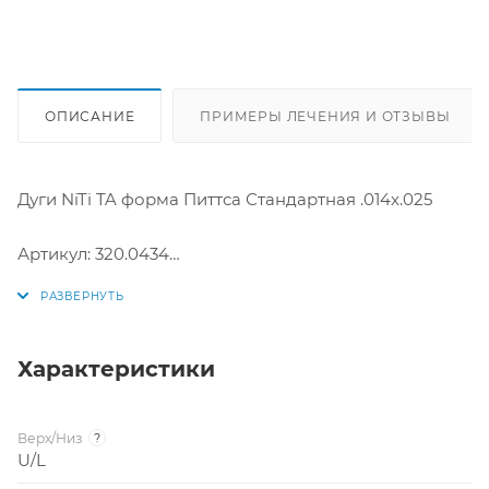
ОПИСАНИЕ
ПРИМЕРЫ ЛЕЧЕНИЯ И ОТЗЫВЫ
Дуги NiTi TA форма Питтса Стандартная .014x.025
Артикул: 320.0434
Размер: .014x.025
Производитель: США
Характеристики
Верх/Низ
?
U/L