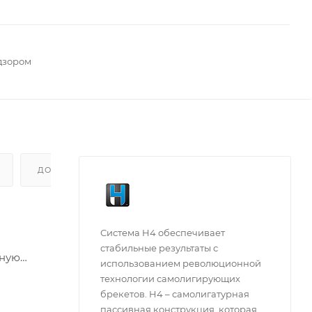
дзором
ДОПОЛНИТЕЛЬНО
Система H4 обеспечивает
стабильные результаты с
нную
использованием революционной
омпании
технологии самолигирующих
" против
брекетов. H4 – самолигатурная
х. 026" и
пассивная конструкция, которая