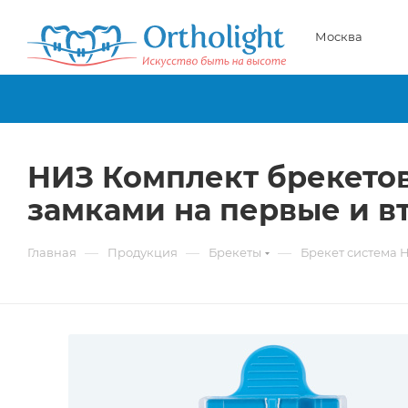
Москва
НИЗ Комплект брекетов
замками на первые и 
—
—
—
Главная
Продукция
Брекеты
Брекет система 