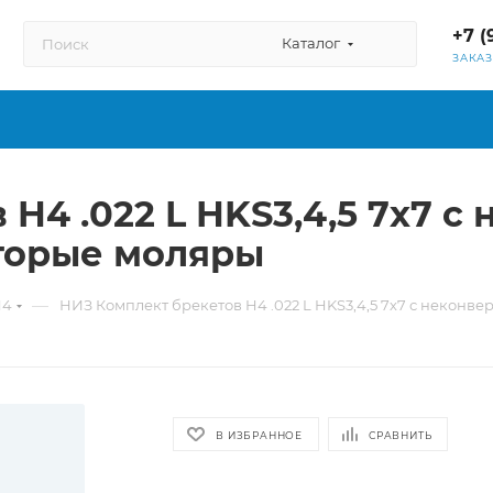
+7 (
Каталог
ЗАКА
 H4 .022 L HKS3,4,5 7х7 
вторые моляры
—
H4
НИЗ Комплект брекетов H4 .022 L HKS3,4,5 7х7 с некон
В ИЗБРАННОЕ
СРАВНИТЬ