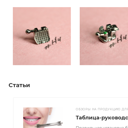
Идеально для установки эластических цепочек, лигат
◦ Основание брекета Base Lock Plus™
Высокоточное литье единым изделием брекета и ег
по анатомии зуба и силу фиксации.
◦ Специальные бортики
Обеспечивают выход излишков адгезива только с 2-х
Статьи
ОБЗОРЫ НА ПРОДУКЦИЮ ДЛ
Таблица-руководс