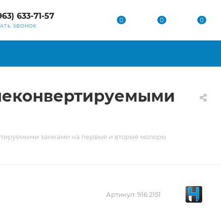
963) 633-71-57
0
0
0
ЗАТЬ ЗВОНОК
с неконвертируемыми
вертируемыми замками на первые и вторые моляры
Артикул:
916.2151