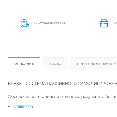
Быстрая доставка
Б
ОПИСАНИЕ
ВИДЕО
ПРИМЕРЫ ЛЕЧЕНИЯ И
БРЕКЕТ-СИСТЕМА ПАССИВНОГО САМОЛИГИРОВА
Обеспечивает стабильно отличные результаты, безо
технологию пассивного самолигирования с уменьш
World Class Technology (на рынке с 1963 года) позвол
+/- .003", что в три раза точнее, чем у большинства 