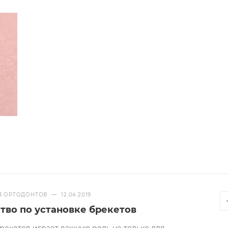
ур и ранних эластиков.
о основания обеспечивает оптимальное расположение б
 сторон.
Я ОРТОДОНТОВ
—
12.04.2019
тво по установке брекетов