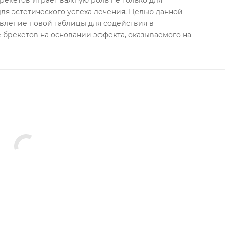
рекетов играет важную роль не только для
для эстетического успеха лечения. Целью данной
авление новой таблицы для содействия в
 брекетов на основании эффекта, оказываемого на