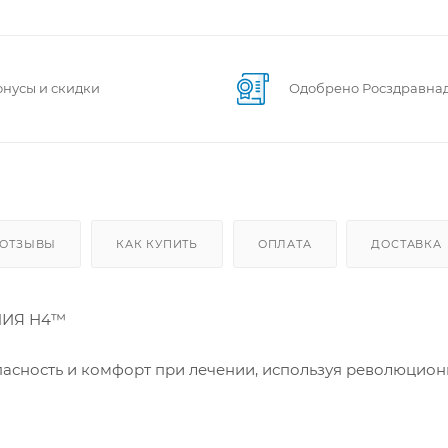
онусы и скидки
Одобрено Росздравна
 ОТЗЫВЫ
КАК КУПИТЬ
ОПЛАТА
ДОСТАВКА
НИЯ Н4™
пасность и комфорт при лечении, используя революцио
енным пазом. Уникальный производственный процесс к
яет достигать самых низких допусков в индустрии +/- .001
систем. Добавляем к этому уменьшенную глубину паза .022"