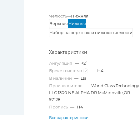
Челюсть
—
Нижняя
Верхняя
Нижняя
Набор на верхнюю и нижнюю челюсти
Характеристики
Ангуляция
—
+2°
Брекет система
—
H4
?
В наличии
—
Да
Производитель
—
World Class Technology
LLC 1300 NE ALPHA DR.McMinnville,OR
97128
Пропись
—
H4
Все характеристики