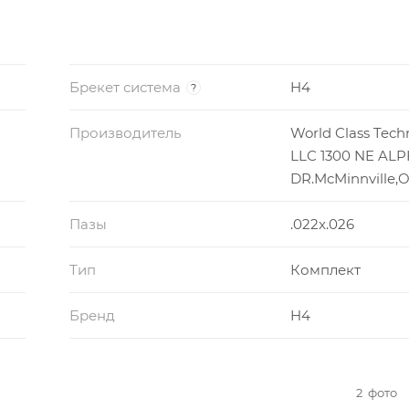
. Завершать случаи с полностью контролируемым и лучш
в стали получаться быстрее и еще лучше!
Брекет система
H4
?
.
Производитель
World Class Tech
LLC 1300 NE AL
DR.McMinnville,
Пазы
.022x.026
ности.
Тип
Комплект
ки для улучшенного 4-точечного контроля торка и рота
Бренд
H4
дание пары сил между дугой и брекетом, обеспечивая 
ь ротаций.
2
фото