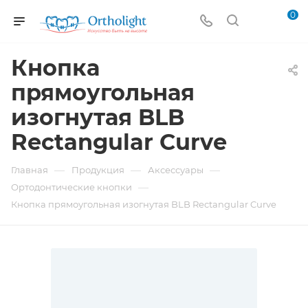
0
Кнопка
прямоугольная
изогнутая BLB
Rectangular Curve
—
—
—
Главная
Продукция
Аксессуары
—
Ортодонтические кнопки
Кнопка прямоугольная изогнутая BLB Rectangular Curve