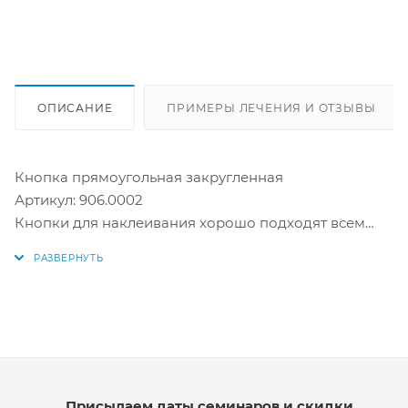
ОПИСАНИЕ
ПРИМЕРЫ ЛЕЧЕНИЯ И ОТЗЫВЫ
Кнопка прямоугольная закругленная
Артикул: 906.0002
Кнопки для наклеивания хорошо подходят всем
пациентам. Разработаны для комфорта пациентов.
Легко приклеиваются на любой зуб. Доступны в
плоских или изогнутых вариантах для любой
поверхности.
Производитель: США
Присылаем даты семинаров и скидки.