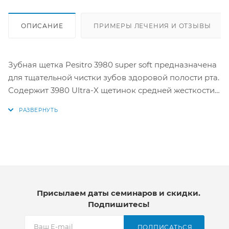
ОПИСАНИЕ
ПРИМЕРЫ ЛЕЧЕНИЯ И ОТЗЫВЫ
Зубная щетка Pesitro 3980 super soft предназначена
для тщательной чистки зубов здоровой полости рта.
Содержит 3980 Ultra-X щетинок средней жесткости
d 0.12mm, которые выполнены из современного
полиэстерового волокна, что также обеспечивает
качественную чистку зубов и массаж десен.
Неоспоримыми достоинствами зубной щетки
Pesitro 3980 является: - Устранение зубного налета и
поверхностных отложений на зубах и деснах. -
Обеспечивает глубокое проникновение щетины в
узкие зубные промежутки. - Превосходно очищает
Присылаем даты семинаров и скидки.
Подпишитесь!
от остатков еды и налета. - Препятствует
потемнению эмали при употреблении кофе и
ПОДПИСАТЬСЯ