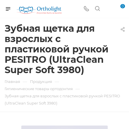
0
Зубная щетка для
взрослых с
пластиковой ручкой
PESITRO (UltraClean
Super Soft 3980)
—
—
Главная
Продукция
—
Гигиенические товары ортодонтия
Зубная щетка для взрослых с пластиковой ручкой PESITRO
(UltraClean Super Soft 3980)