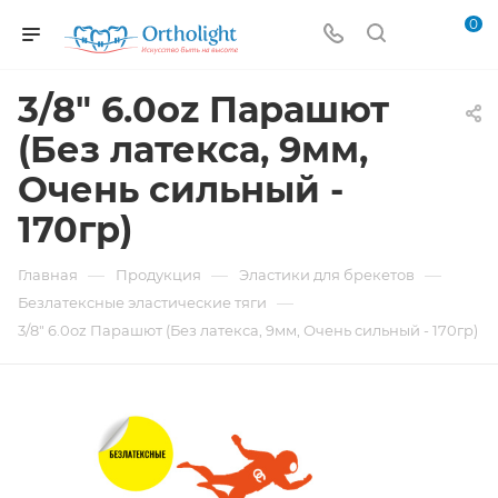
0
3/8" 6.0oz Парашют
(Без латекса, 9мм,
Очень сильный -
170гр)
—
—
—
Главная
Продукция
Эластики для брекетов
—
Безлатексные эластические тяги
3/8" 6.0oz Парашют (Без латекса, 9мм, Очень сильный - 170гр)