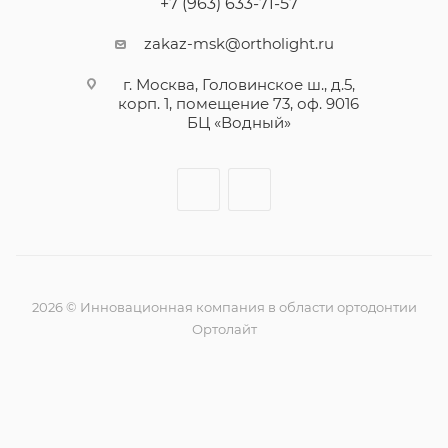
+7 (963) 633-71-57
zakaz-msk@ortholight.ru
г. Москва, Головинское ш., д.5,
корп. 1, помещение 73, оф. 9016
БЦ «Водный»
2026 © Инновационная компания в области ортодонтии
Ортолайт