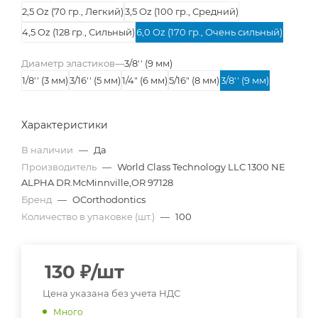
2,5 Oz (70 гр., Легкий)
3,5 Oz (100 гр., Средний)
4,5 Oz (128 гр., Сильный)
6,0 Oz (170 гр., Очень сильный)
Диаметр эластиков
—
3/8'' (9 мм)
1/8'' (3 мм)
3/16'' (5 мм)
1/4" (6 мм)
5/16" (8 мм)
3/8'' (9 мм)
Характеристики
В наличии
—
Да
Производитель
—
World Class Technology LLC 1300 NE
ALPHA DR.McMinnville,OR 97128
Бренд
—
OCorthodontics
Количество в упаковке (шт.)
—
100
130
₽
/шт
Цена указана без учета НДС
Много