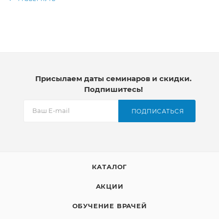
Наши тяги упакованы в цветокодированные
пакетики для быстрой и легкой идентификации.
Изготовлены без применения латекса.
Производитель: США
Присылаем даты семинаров и скидки.
Подпишитесь!
ПОДПИСАТЬСЯ
КАТАЛОГ
АКЦИИ
ОБУЧЕНИЕ ВРАЧЕЙ