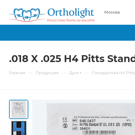
Москва
.018 X .025 H4 Pitts St
—
—
—
Главная
Продукция
Дуги
Стандартная H4 Pitts