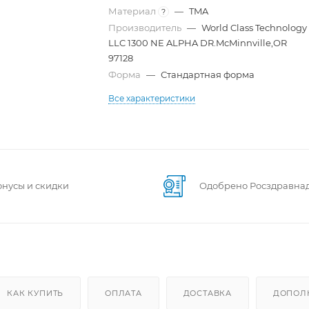
Материал
—
TMA
?
Производитель
—
World Class Technology
LLC 1300 NE ALPHA DR.McMinnville,OR
97128
Форма
—
Стандартная форма
Все характеристики
онусы и скидки
Одобрено Росздравна
КАК КУПИТЬ
ОПЛАТА
ДОСТАВКА
ДОПОЛ