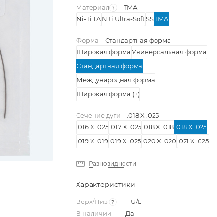
Материал
—
TMA
?
Ni-Ti TA
Niti Ultra-Soft
SS
TMA
Сплав дуги
Форма
—
Стандартная форма
Широкая форма
Универсальная форма
Стандартная форма
Международная форма
Широкая форма (+)
Сечение дуги
—
.018 X .025
.016 X .025
.017 X .025
.018 X .018
.018 X .025
.019 X .019
.019 X .025
.020 X .020
.021 X .025
Разновидности
Характеристики
Верх/Низ
—
U/L
?
В наличии
—
Да