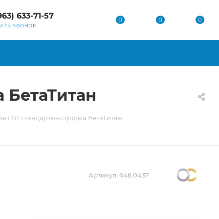
963) 633-71-57
0
0
0
ЗАТЬ ЗВОНОК
ма БетаТитан
andart BT стандартная форма БетаТитан
Артикул:
646.0437