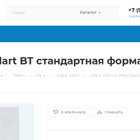
+7 (
Каталог
ЗАКА
andart BT стандартная фор
—
—
—
—
TMA
U/L
.018 X .025
.018 X .025 H4 Pitts St
В ИЗБРАННОЕ
СРАВНИТЬ