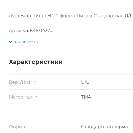
Дуга Бета-Титан H4™ форма Питтса Стандартная U/L .
Артикул: 646.0437
Размер: .018 X .025
Производитель: США
Характеристики
Верх/Низ
U/L
?
Материал
TMA
?
Форма
Стандартная форма