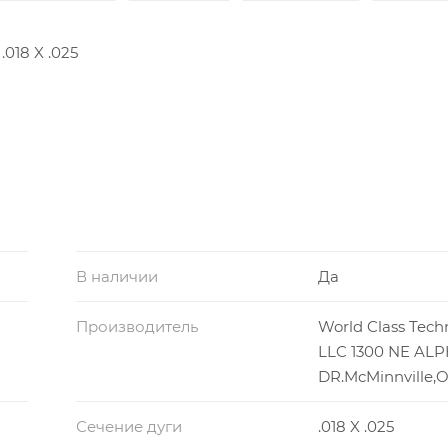
018 X .025
В наличии
Да
Производитель
World Class Tech
LLC 1300 NE AL
DR.McMinnville,
Сечение дуги
.018 X .025