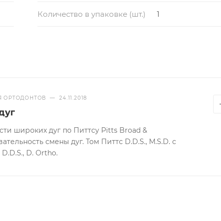
Количество в упаковке (шт.)
1
Я ОРТОДОНТОВ
—
24.11.2018
дуг
ти широких дуг по Питтсу Pitts Broad &
тельность смены дуг. Том Питтс D.D.S., M.S.D. с
D.D.S., D. Ortho.