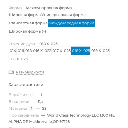
Форма
—
Международная форма
Широкая форма
Универсальная форма
Стандартная форма
Международная форма
Широкая форма (+)
Сечение дуги
—
.018 X .025
.014
.016
.018
.016 X .022
.017 X .025
.018 X .025
.019 X .025
.021 X .025
Разновидности
Характеристики
Верх/Низ
—
L
?
В наличии
—
Да
Материал
—
SS
?
Производитель
—
World Class Technology LLC 1300 NE
ALPHA DR.McMinnville,OR 97128