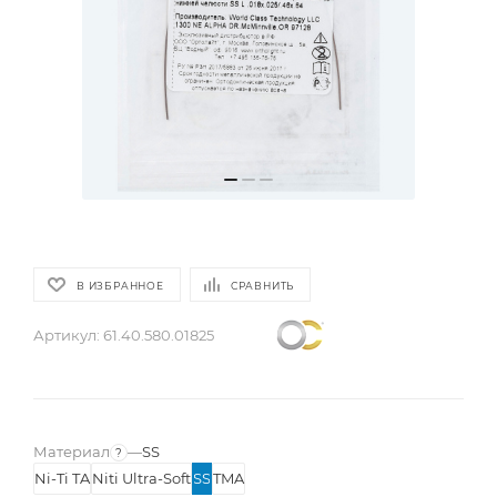
В ИЗБРАННОЕ
СРАВНИТЬ
Артикул:
61.40.580.01825
Материал
—
SS
?
Ni-Ti TA
Niti Ultra-Soft
SS
TMA
Сплав дуги