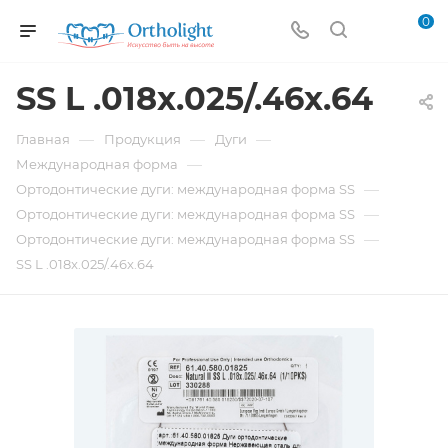
0
SS L .018x.025/.46x.64
—
—
—
Главная
Продукция
Дуги
—
Международная форма
—
Ортодонтические дуги: международная форма SS
—
Ортодонтические дуги: международная форма SS
—
Ортодонтические дуги: международная форма SS
SS L .018x.025/.46x.64