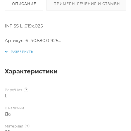
ОПИСАНИЕ
ПРИМЕРЫ ЛЕЧЕНИЯ И ОТЗЫВЫ
INT SS L .019x.025
Артикул: 61.40.580.01925
Размер: .019x.025
Производитель: США
Характеристики
Верх/Низ
?
L
В наличии
Да
Материал
?