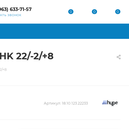
963) 633-71-57
0
0
0
ЗАТЬ ЗВОНОК
K 22/-2/+8
2/+8
Артикул:
18.10.123.22233