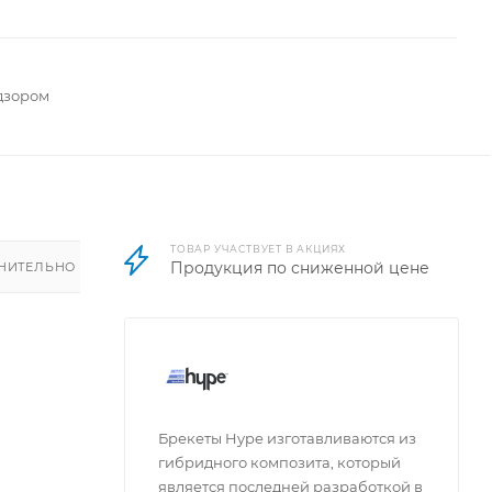
дзором
ТОВАР УЧАСТВУЕТ В АКЦИЯХ
Продукция по сниженной цене
НИТЕЛЬНО
Брекеты Hype изготавливаются из
ной
гибридного композита, который
брекета
является последней разработкой в