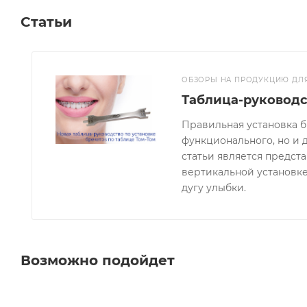
Разработано специально для лучшей адгезии и ком
Статьи
◦ Микромеханическое сцепление с адгезивом
Для легкого приклеивания и отклеивания. Не треск
ОБЗОРЫ НА ПРОДУКЦИЮ ДЛ
Таблица-руководс
Правильная установка б
функционального, но и 
статьи является предст
вертикальной установке
дугу улыбки.
Возможно подойдет