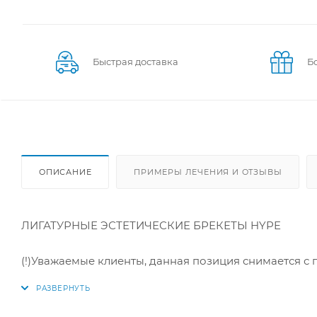
Быстрая доставка
Б
ОПИСАНИЕ
ПРИМЕРЫ ЛЕЧЕНИЯ И ОТЗЫВЫ
ЛИГАТУРНЫЕ ЭСТЕТИЧЕСКИЕ БРЕКЕТЫ HYPE
(!)Уважаемые клиенты, данная позиция снимается с 
Эстетические брекеты HYPE изготовлены из нового 
смолы, которая имеет свойства, аналогичные свойст