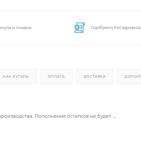
онусы и скидки
Одобрено Росздравна
КАК КУПИТЬ
ОПЛАТА
ДОСТАВКА
ДОПОЛ
производства. Пополнения остатков не будет.
материала, не имеющего аналогов на рынке – из гибрид
вам стали. Поверхность материала очень гладкая, а паз 