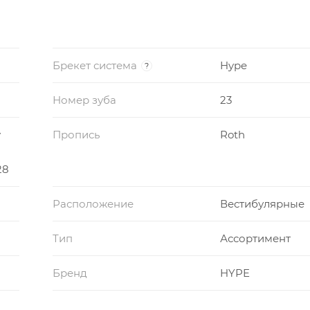
Брекет система
Hype
ен цветом
?
Номер зуба
23
ы
y
Пропись
Roth
28
Расположение
Вестибулярные
ллических лигатур и ранних эластиков
Тип
Ассортимент
Бренд
HYPE
розрачность брекета, а так же устойчив к растрескива