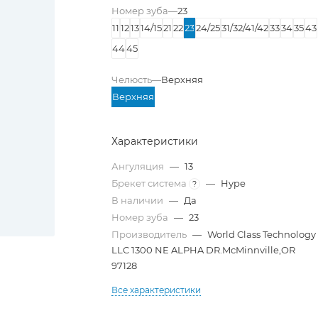
Номер зуба
—
23
11
12
13
14/15
21
22
23
24/25
31/32/41/42
33
34
35
43
44
45
Челюсть
—
Верхняя
Верхняя
Характеристики
Ангуляция
—
13
Брекет система
—
Hype
?
В наличии
—
Да
Номер зуба
—
23
Производитель
—
World Class Technology
LLC 1300 NE ALPHA DR.McMinnville,OR
97128
Все характеристики