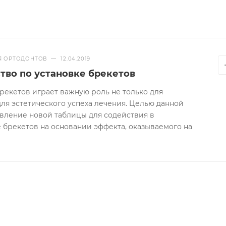
форта при фиксации
аются и не ломаются при переклеивании
Я ОРТОДОНТОВ
—
12.04.2019
тво по установке брекетов
рекетов играет важную роль не только для
для эстетического успеха лечения. Целью данной
авление новой таблицы для содействия в
 брекетов на основании эффекта, оказываемого на