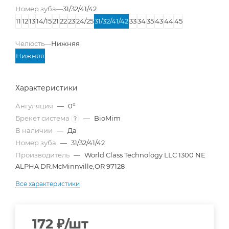
Номер зуба
—
31/32/41/42
11
12
13
14/15
21
22
23
24/25
31/32/41/42
33
34
35
43
44
45
Челюсть
—
Нижняя
Нижняя
Характеристики
Ангуляция
—
0°
Брекет система
—
BioMim
?
В наличии
—
Да
Номер зуба
—
31/32/41/42
Производитель
—
World Class Technology LLC 1300 NE
ALPHA DR.McMinnville,OR 97128
Все характеристики
172
₽
/шт