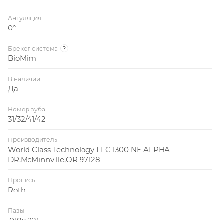
Ангуляция
0°
Брекет система
?
BioMim
В наличии
Да
Номер зуба
31/32/41/42
Производитель
World Class Technology LLC 1300 NE ALPHA
DR.McMinnville,OR 97128
Пропись
Roth
Пазы