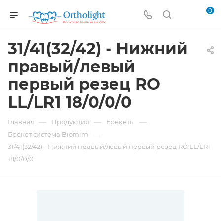
0
31/41(32/42) - Нижний
правый/левый
первый резец RO
LL/LR1 18/0/0/0
—
—
—
Главная
Продукция
Брекеты
—
Брекет система Biomim
31/41(32/42) - Нижний правый/левый первый резец RO LL/LR1
18/0/0/0