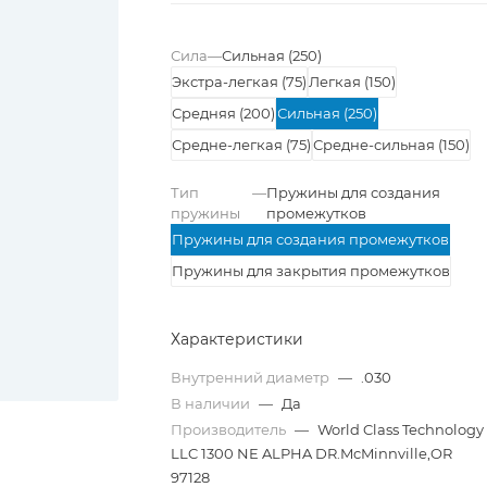
Сила
—
Сильная (250)
Экстра-легкая (75)
Легкая (150)
Средняя (200)
Сильная (250)
Средне-легкая (75)
Средне-сильная (150)
Тип
—
Пружины для создания
пружины
промежутков
Пружины для создания промежутков
Пружины для закрытия промежутков
Характеристики
Внутренний диаметр
—
.030
В наличии
—
Да
Производитель
—
World Class Technology
LLC 1300 NE ALPHA DR.McMinnville,OR
97128