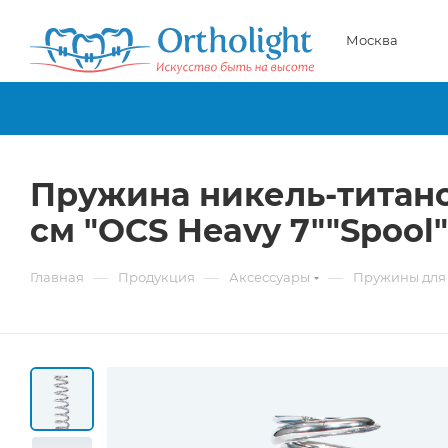
Москва
Пружина никель-титано
см "OCS Heavy 7""Spool"
—
—
—
Главная
Продукция
Аксессуары
Пружины для