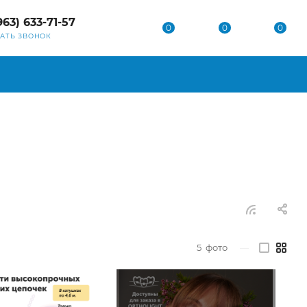
963) 633-71-57
0
0
0
ЗАТЬ ЗВОНОК
5
фото
—