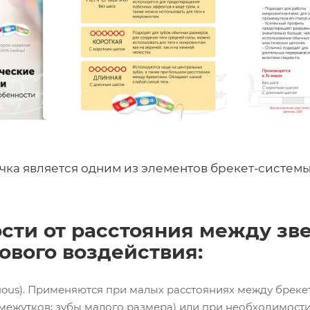
чка является одним из элементов брекет-систем
сти от расстояния между зв
ового воздействия:
nuous). Применяются при малых расстояниях между бре
омежутков; зубы малого размера) или при необходимости