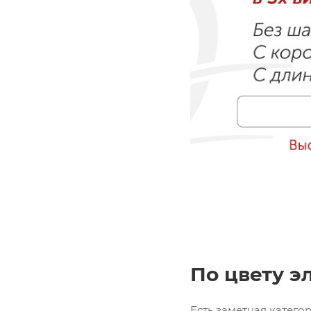
По цвету э
Есть заметная катего