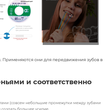
ы. Применяются они для передвижения зубов в
еньями и соответственно
кетами (совсем небольшие промежутки между зубами
 создать большее усилие.