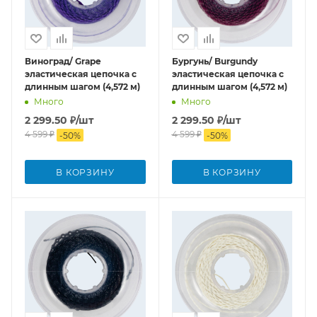
Виноград/ Grape
Бургунь/ Burgundy
эластическая цепочка с
эластическая цепочка с
длинным шагом (4,572 м)
длинным шагом (4,572 м)
Много
Много
2 299.50
₽
/шт
2 299.50
₽
/шт
4 599
₽
4 599
₽
-
50
%
-
50
%
В КОРЗИНУ
В КОРЗИНУ