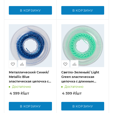
В КОРЗИНУ
В КОРЗИНУ
Металлический Синий/
Светло-Зеленый/ Light
Metallic Blue
Green эластическая
эластическая цепочка с
цепочка с длинным
длинным шагом (4,572 м)
шагом (4,572 м)
Достаточно
Достаточно
4 599
₽
/шт
4 599
₽
/шт
В КОРЗИНУ
В КОРЗИНУ