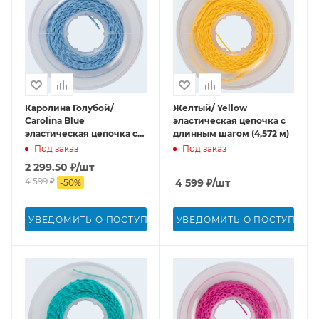
Каролина Голубой/
Желтый/ Yellow
Carolina Blue
эластическая цепочка с
эластическая цепочка с
длинным шагом (4,572 м)
длинным шагом (4,572 м)
Под заказ
Под заказ
2 299.50
₽
/шт
4 599
₽
4 599
₽
/шт
-
50
%
УВЕДОМИТЬ О ПОСТУПЛЕНИИ
УВЕДОМИТЬ О ПОСТУПЛЕН