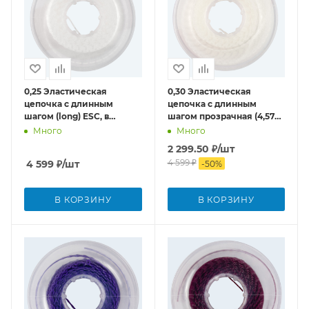
0,25 Эластическая
0,30 Эластическая
цепочка с длинным
цепочка с длинным
шагом (long) ESC, в
шагом прозрачная (4,572
катушках (4,572м)
м)
Много
Много
Прозрачный/Clear
2 299.50
₽
/шт
4 599
₽
4 599
₽
/шт
-
50
%
В КОРЗИНУ
В КОРЗИНУ